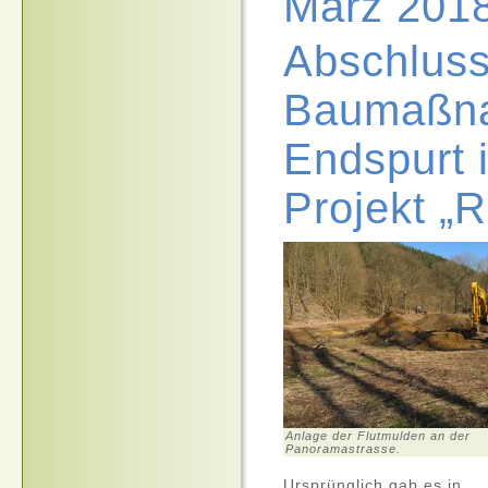
März 201
Abschluss
Baumaßn
Endspurt 
Projekt „R
Anlage der Flutmulden an der
Panoramastrasse.
Ursprünglich gab es in