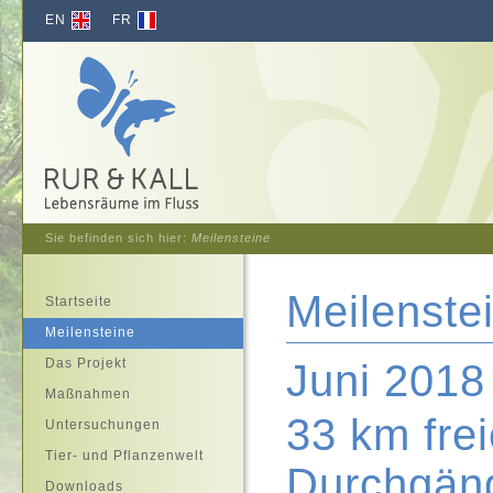
EN
FR
Sie befinden sich hier:
Meilensteine
Meilenste
Startseite
Meilensteine
Das Projekt
Juni 2018
Maßnahmen
33 km fre
Untersuchungen
Tier- und Pflanzenwelt
Durchgäng
Downloads