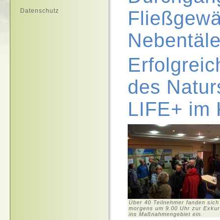
Datenschutz
Fließgewä
Nebentäle
Erfolgrei
des Natur
LIFE+ im K
Über 40 Teilnehmer fanden sich
morgens um 9.00 Uhr zur Exkur
ins Maßnahmengebiet ein.