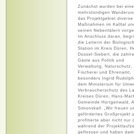
Zunächst wurden bei eine
mehrstündigen Wanderun
das Projektgebiet diverse
Maßnahmen im Kalltal un
seinen Nebentälern vorges
Im Anschluss daran, begr
die Leiterin der Biologisc
Station im Kreis Düren, H
Düssel-Siebert, die zahlr
Gäste aus Politik und
Verwaltung, Naturschutz, 
Fischerei und Ehrenamt,
besonders Ingrid Rudolph
dem Ministerium für Umwe
Verbraucherschutz des 
Kreises Düren, Hans-Mart
Gemeinde Hürtgenwald, Ax
Simonskall. „Wir freuen u
gefördertes Großprojekt 
profitierte aber nicht nur 
während der Projektlaufz
geflossen und haben damit