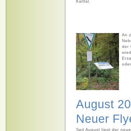
Kalltal.
An z
Neb
der 
wied
Ers
oder
August 2
Neuer Flye
Seit August liegt der neu