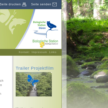
Seite drucken
Seite senden
Kontakt
Impressum
Links
Trailer Projektfilm
sch
en
n