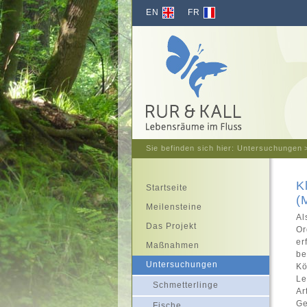
EN
FR
Sie befinden sich hier:
Untersuchungen
K
Startseite
(
Meilensteine
Al
Das Projekt
Or
er
Maßnahmen
be
Untersuchungen
Kö
Le
Schmetterlinge
Ar
Ge
Fische