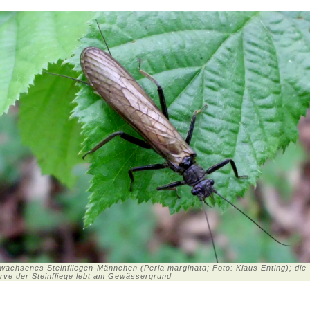
wachsenes Steinfliegen-Männchen (Perla marginata; Foto: Klaus Enting); die
rve der Steinfliege lebt am Gewässergrund