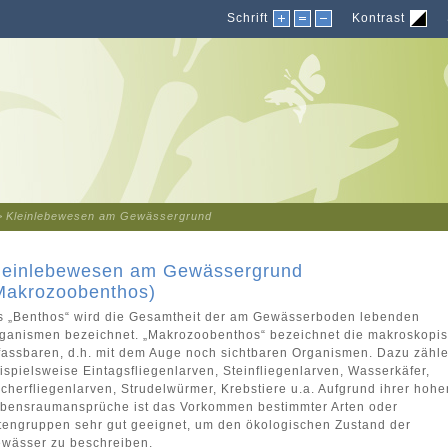
Schrift
Kontrast
>
Kleinlebewesen am Gewässergrund
leinlebewesen am Gewässergrund
Makrozoobenthos)
s „Benthos“ wird die Gesamtheit der am Gewässerboden lebenden
ganismen bezeichnet. „Makrozoobenthos“ bezeichnet die makroskopi
fassbaren, d.h. mit dem Auge noch sichtbaren Organismen. Dazu zähl
ispielsweise Eintagsfliegenlarven, Steinfliegenlarven, Wasserkäfer,
cherfliegenlarven, Strudelwürmer, Krebstiere u.a. Aufgrund ihrer hohe
bensraumansprüche ist das Vorkommen bestimmter Arten oder
tengruppen sehr gut geeignet, um den ökologischen Zustand der
wässer zu beschreiben.